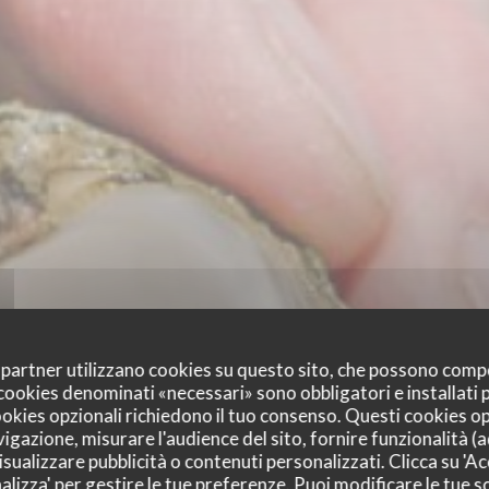
oi partner utilizzano cookies su questo sito, che possono comp
I cookies denominati «necessari» sono obbligatori e installati
cookies opzionali richiedono il tuo consenso. Questi cookies o
vigazione, misurare l'audience del sito, fornire funzionalità (
sualizzare pubblicità o contenuti personalizzati. Clicca su 'Acc
alizza' per gestire le tue preferenze. Puoi modificare le tue sc