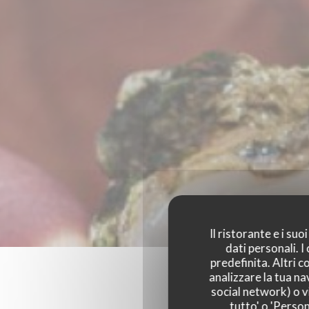
Il ristorante e i su
dati personali. 
predefinita. Altri 
analizzare la tua na
social network) o vi
tutto' o 'Person