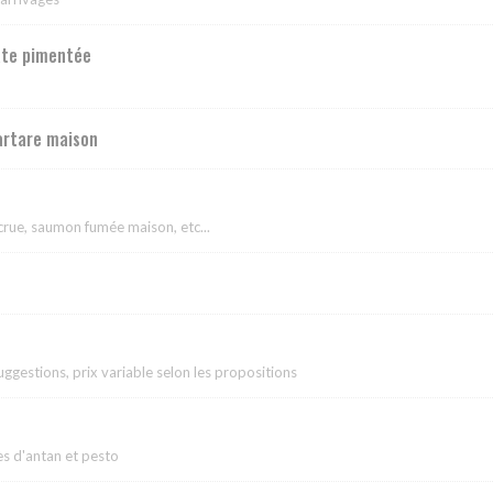
ate pimentée
tartare maison
crue, saumon fumée maison, etc...
uggestions, prix variable selon les propositions
es d'antan et pesto