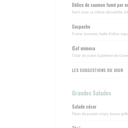
Délice de saumon fumé par no
Servi avec sa crème ciboulette, ci
Gaspacho
Fraise, tomates, huile d’olive, esp
Œuf mimosa
Chair de crabe & julienne de Gra
LES SUGGESTIONS DU JOUR
Grandes Salades
Salade césar
Filets de poulet crispy, bacon gri