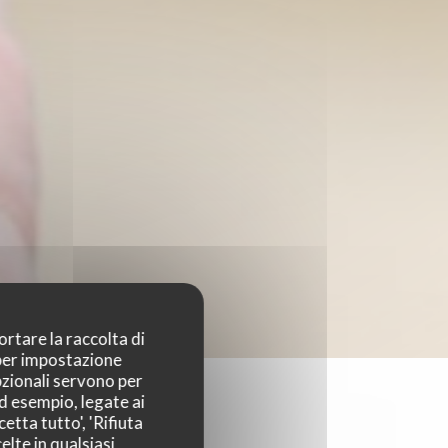
ortare la raccolta di
 per impostazione
pzionali servono per
ad esempio, legate ai
etta tutto', 'Rifiuta
elte in qualsiasi