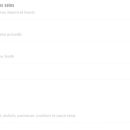
s soins
tron, beurre et toasts
uma au basilic
nny Smith
llé, anchois, parmesan, croûtons et sauce césar