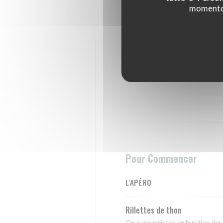
momento c
Pour Commencer
L'APÉRO
Rillettes de thon
Ou autre poisson en fonction des