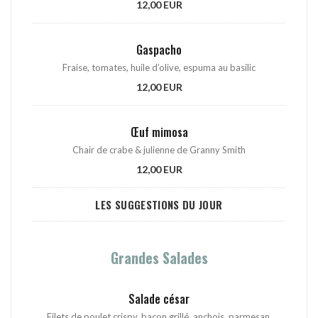
12,00 EUR
Gaspacho
Fraise, tomates, huile d’olive, espuma au basilic
12,00 EUR
Œuf mimosa
Chair de crabe & julienne de Granny Smith
12,00 EUR
LES SUGGESTIONS DU JOUR
Grandes Salades
Salade césar
Filets de poulet crispy, bacon grillé, anchois, parmesan,