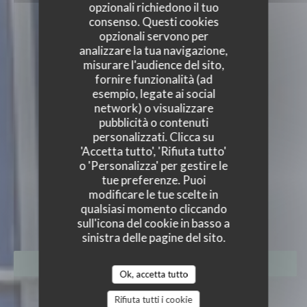
opzionali richiedono il tuo
consenso. Questi cookies
opzionali servono per
analizzare la tua navigazione,
misurare l'audience del sito,
fornire funzionalità (ad
esempio, legate ai social
network) o visualizzare
pubblicità o contenuti
personalizzati. Clicca su
'Accetta tutto', 'Rifiuta tutto'
o 'Personalizza' per gestire le
tue preferenze. Puoi
modificare le tue scelte in
LA VIGIE
qualsiasi momento cliccando
BIRRERIA
|
PIRIAC SUR MER
sull'icona del cookie in basso a
sinistra delle pagine del sito.
PRENOTA
Ok, accetta tutto
Rifiuta tutti i cookie