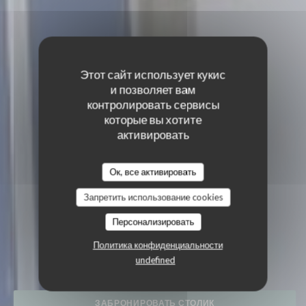
Этот сайт использует кукис
и позволяет вам
контролировать сервисы
которые вы хотите
активировать
Ок, все активировать
Запретить использование cookies
Персонализировать
LA VIGIE
Политика конфиденциальности
ПИВНОЙ БАР
|
PIRIAC SUR MER
undefined
ЗАБРОНИРОВАТЬ СТОЛИК