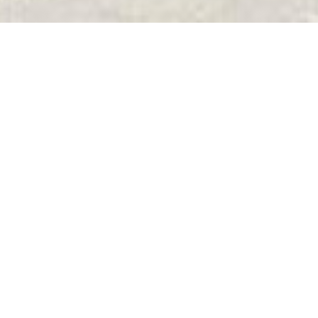
La Vigie
Расположенный в порту Пириак-сюр-Мер,
небольшом городке с характером Атлантической
Луары, ресторан La Vigie и его команда
приветствуют вас в приятной обстановке с
видом
на море в обеденном зале или на террасе с видом
на порт.
Brasserie La Vigie предлагает изысканную
традиционную кухню, приготовленную из свежих
продуктов, мы отдаем предпочтение
региональным
продуктам (устрицы, мидии,