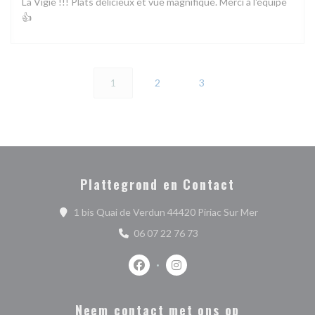
La Vigie !!! Plats délicieux et vue magnifique. Merci à l'équipe
👍
1
2
3
Plattegrond en Contact
((opent in ee
1 bis Quai de Verdun 44420 Piriac Sur Mer
06 07 22 76 73
Facebook ((opent in een nieuw venste
Instagram ((opent in een nieu
Neem contact met ons op