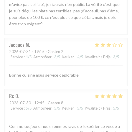
m'aviez pas sollicité, je n'aurais rien publié. La vérité c'est que
je suis déçu, les plats pas terribles, pas ;d'acceuil, pas d'âme,
pour plus de 100 €, ce n'est plus ce que c'était, mais je dois
être trop exigent?
Jacques
M
2026-07-31
- 19:15 - Gasten 2
Service
:
1
/5
Atmosfeer
:
3
/5
Keuken
:
4
/5
Kwaliteit / Prijs
:
3
/5
Bonne cuisine mais service déplorable
Rc
O
2026-07-30
- 12:45 - Gasten 8
Service
:
5
/5
Atmosfeer
:
5
/5
Keuken
:
5
/5
Kwaliteit / Prijs
:
5
/5
Comme toujours, nous sommes ravis de l'expérience vécue à