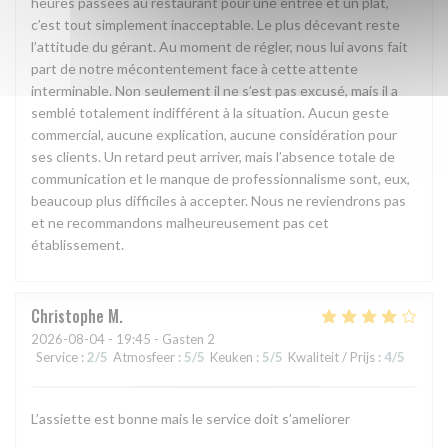
heures passées au restaurant pour une entrée et un plat,
c’est tout simplement inacceptable. Le plus décevant reste
l’attitude du gérant. Au moment de régler, nous lui avons fait
part de notre mécontentement face à cette attente
interminable. Non seulement il ne s’est pas excusé, mais il a
semblé totalement indifférent à la situation. Aucun geste
commercial, aucune explication, aucune considération pour
ses clients. Un retard peut arriver, mais l’absence totale de
communication et le manque de professionnalisme sont, eux,
beaucoup plus difficiles à accepter. Nous ne reviendrons pas
et ne recommandons malheureusement pas cet
établissement.
Christophe
M
2026-08-04
- 19:45 - Gasten 2
Service
:
2
/5
Atmosfeer
:
5
/5
Keuken
:
5
/5
Kwaliteit / Prijs
:
4
/5
L’assiette est bonne mais le service doit s’ameliorer