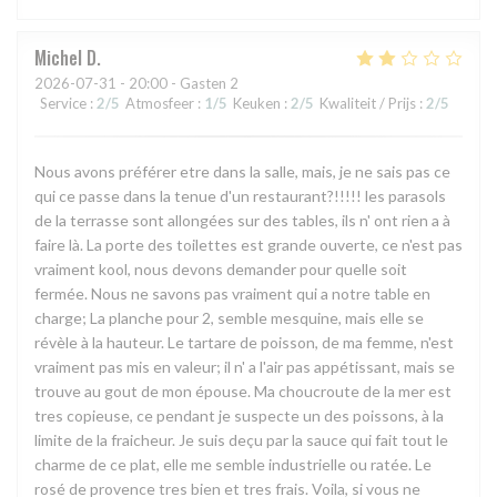
Michel
D
2026-07-31
- 20:00 - Gasten 2
Service
:
2
/5
Atmosfeer
:
1
/5
Keuken
:
2
/5
Kwaliteit / Prijs
:
2
/5
Nous avons préférer etre dans la salle, mais, je ne sais pas ce
qui ce passe dans la tenue d'un restaurant?!!!!! les parasols
de la terrasse sont allongées sur des tables, ils n' ont rien a à
faire là. La porte des toilettes est grande ouverte, ce n'est pas
vraiment kool, nous devons demander pour quelle soit
fermée. Nous ne savons pas vraiment qui a notre table en
charge; La planche pour 2, semble mesquine, mais elle se
révèle à la hauteur. Le tartare de poisson, de ma femme, n'est
vraiment pas mis en valeur; il n' a l'air pas appétissant, mais se
trouve au gout de mon épouse. Ma choucroute de la mer est
tres copieuse, ce pendant je suspecte un des poissons, à la
limite de la fraicheur. Je suis deçu par la sauce qui fait tout le
charme de ce plat, elle me semble industrielle ou ratée. Le
rosé de provence tres bien et tres frais. Voila, si vous ne