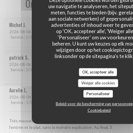
Onze gastbeoordelingen
Deze optionele cookies worden gebru
uw navigatie te analyseren, het sitepub
meten, functies te bieden (bijv. gerel
aan sociale netwerken) of gepersonal
Michel
J
advertenties of inhoud weer te geven
op 'OK, accepteer alle', 'Weiger alle
2026-08-06
- 12:15 - Gasten 2
'Personaliseer' om uw voorkeuren
Service
:
2
/5
Atmosfeer
:
1
/5
Keuken
:
2
/5
Kwaliteit / Prijs
:
1
/5
beheren. U kunt uw keuzes op elk m
wijzigen door op het cookiepictog
linksonder op de sitepagina's te klik
patrick
S
2026-08-06
- 12:30 - Gasten 2
Service
:
3
/5
Atmosfeer
:
3
/5
Keuken
:
4
/5
Kwaliteit / Prijs
:
4
/5
OK, accepteer alle
Weiger alle cookies
Aurelie
L
Personaliseer
2026-08-04
- 19:45 - Gasten 8
Service
:
1
/5
Atmosfeer
:
1
/5
Keuken
:
4
/5
Kwaliteit / Prijs
:
3
/5
Beleid voor de bescherming van persoonsg
Cookiebeleid
Très mauvaise expérience. Nous avons attendu 1 h 15 entre
l’entrée et le plat, sans la moindre explication. Au final, 3