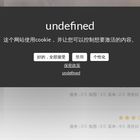
这个网站使用cookie， 并让您可以控制想要激活的内容。
们的顾客评分
好的，全部接受
禁用
个性化
保密政策
undefined
服务
:
2
/5
氛围
:
1
/5
菜单
:
2
/5
质价比
服务
:
3
/5
氛围
:
3
/5
菜单
:
4
/5
质价比