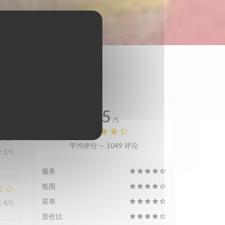
4.5
/5
平均评分 —
1049 评论
:
1
/5
服务
氛围
菜单
:
4
/5
质价比