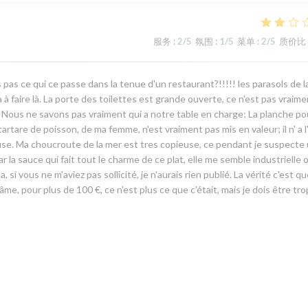
服务
:
2
/5
氛围
:
1
/5
菜单
:
2
/5
质价比
s pas ce qui ce passe dans la tenue d'un restaurant?!!!!! les parasols de l
 a à faire là. La porte des toilettes est grande ouverte, ce n'est pas vraim
Nous ne savons pas vraiment qui a notre table en charge; La planche pou
artare de poisson, de ma femme, n'est vraiment pas mis en valeur; il n' a l'
se. Ma choucroute de la mer est tres copieuse, ce pendant je suspecte
par la sauce qui fait tout le charme de ce plat, elle me semble industrielle 
, si vous ne m'aviez pas sollicité, je n'aurais rien publié. La vérité c'est qu
d'âme, pour plus de 100 €, ce n'est plus ce que c'était, mais je dois être tro
服务
:
1
/5
氛围
:
3
/5
菜单
:
4
/5
质价比