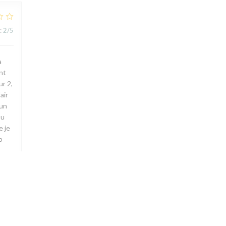
:
2
/5
a
ent
r 2,
air
 un
ou
e je
p
:
3
/5