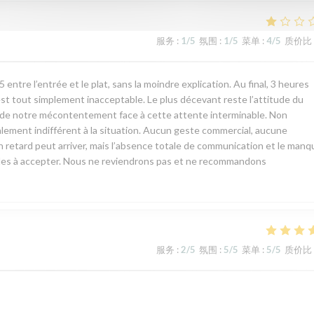
服务
:
1
/5
氛围
:
1
/5
菜单
:
4
/5
质价比
ntre l’entrée et le plat, sans la moindre explication. Au final, 3 heures
est tout simplement inacceptable. Le plus décevant reste l’attitude du
rt de notre mécontentement face à cette attente interminable. Non
talement indifférent à la situation. Aucun geste commercial, aucune
n retard peut arriver, mais l’absence totale de communication et le manq
ciles à accepter. Nous ne reviendrons pas et ne recommandons
服务
:
2
/5
氛围
:
5
/5
菜单
:
5
/5
质价比