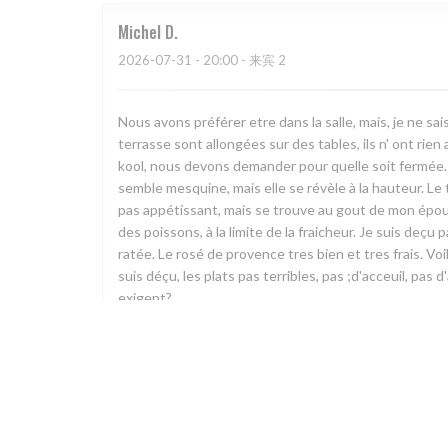
Michel
D
2026-07-31
- 20:00 - 来宾 2
Nous avons préférer etre dans la salle, mais, je ne sai
terrasse sont allongées sur des tables, ils n' ont rien
kool, nous devons demander pour quelle soit fermée. 
semble mesquine, mais elle se révèle à la hauteur. Le t
pas appétissant, mais se trouve au gout de mon épou
des poissons, à la limite de la fraicheur. Je suis deçu 
ratée. Le rosé de provence tres bien et tres frais. Voila
suis déçu, les plats pas terribles, pas ;d'acceuil, pas 
exigent?
Jacques
M
2026-07-31
- 19:15 - 来宾 2