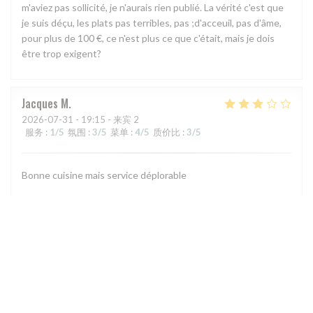
m'aviez pas sollicité, je n'aurais rien publié. La vérité c'est que
je suis déçu, les plats pas terribles, pas ;d'acceuil, pas d'âme,
pour plus de 100 €, ce n'est plus ce que c'était, mais je dois
être trop exigent?
Jacques
M
2026-07-31
- 19:15 - 来宾 2
服务
:
1
/5
氛围
:
3
/5
菜单
:
4
/5
质价比
:
3
/5
Bonne cuisine mais service déplorable
1
2
3