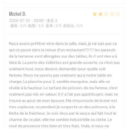
Michel
D
2026-07-31
- 20:00 - 来宾 2
服务
:
2
/5
氛围
:
1
/5
菜单
:
2
/5
质价比
:
2
/5
Nous avons préférer etre dans la salle, mais, je ne sais pas ce
qui ce passe dans la tenue d'un restaurant?!!!!! les parasols
de la terrasse sont allongées sur des tables, ils n' ont rien a à
faire là. La porte des toilettes est grande ouverte, ce n'est pas
vraiment kool, nous devons demander pour quelle soit
fermée. Nous ne savons pas vraiment qui a notre table en
charge; La planche pour 2, semble mesquine, mais elle se
révèle à la hauteur. Le tartare de poisson, de ma femme, n'est
vraiment pas mis en valeur; il n' a l'air pas appétissant, mais se
trouve au gout de mon épouse. Ma choucroute de la mer est
tres copieuse, ce pendant je suspecte un des poissons, à la
limite de la fraicheur. Je suis deçu par la sauce qui fait tout le
charme de ce plat, elle me semble industrielle ou ratée. Le
rosé de provence tres bien et tres frais. Voila, si vous ne