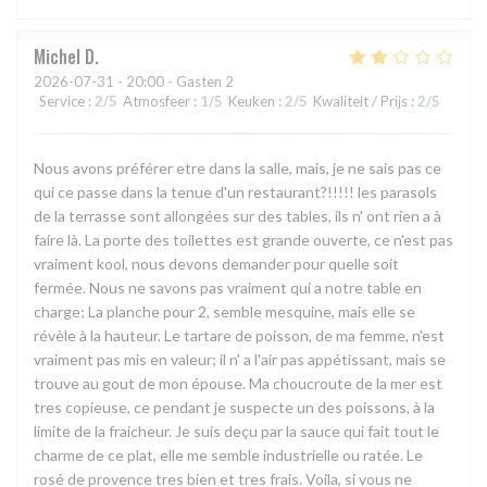
Michel
D
2026-07-31
- 20:00 - Gasten 2
Service
:
2
/5
Atmosfeer
:
1
/5
Keuken
:
2
/5
Kwaliteit / Prijs
:
2
/5
Nous avons préférer etre dans la salle, mais, je ne sais pas ce
qui ce passe dans la tenue d'un restaurant?!!!!! les parasols
de la terrasse sont allongées sur des tables, ils n' ont rien a à
faire là. La porte des toilettes est grande ouverte, ce n'est pas
vraiment kool, nous devons demander pour quelle soit
fermée. Nous ne savons pas vraiment qui a notre table en
charge; La planche pour 2, semble mesquine, mais elle se
révèle à la hauteur. Le tartare de poisson, de ma femme, n'est
vraiment pas mis en valeur; il n' a l'air pas appétissant, mais se
trouve au gout de mon épouse. Ma choucroute de la mer est
tres copieuse, ce pendant je suspecte un des poissons, à la
limite de la fraicheur. Je suis deçu par la sauce qui fait tout le
charme de ce plat, elle me semble industrielle ou ratée. Le
rosé de provence tres bien et tres frais. Voila, si vous ne