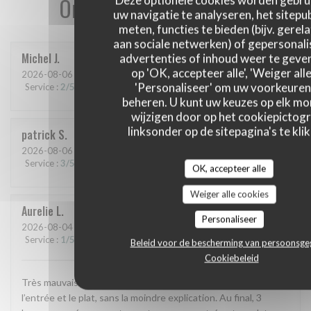
Onze gastbeoordelingen
Deze optionele cookies worden gebru
uw navigatie te analyseren, het sitepub
meten, functies te bieden (bijv. gerel
aan sociale netwerken) of gepersonal
Michel
J
advertenties of inhoud weer te geven
op 'OK, accepteer alle', 'Weiger alle
2026-08-06
- 12:15 - Gasten 2
'Personaliseer' om uw voorkeuren
Service
:
2
/5
Atmosfeer
:
1
/5
Keuken
:
2
/5
Kwaliteit / Prijs
:
1
/5
beheren. U kunt uw keuzes op elk m
wijzigen door op het cookiepictog
linksonder op de sitepagina's te klik
patrick
S
2026-08-06
- 12:30 - Gasten 2
Service
:
3
/5
Atmosfeer
:
3
/5
Keuken
:
4
/5
Kwaliteit / Prijs
:
4
/5
OK, accepteer alle
Weiger alle cookies
Aurelie
L
Personaliseer
2026-08-04
- 19:45 - Gasten 8
Service
:
1
/5
Atmosfeer
:
1
/5
Keuken
:
4
/5
Kwaliteit / Prijs
:
3
/5
Beleid voor de bescherming van persoonsg
Cookiebeleid
Très mauvaise expérience. Nous avons attendu 1 h 15 entre
l’entrée et le plat, sans la moindre explication. Au final, 3