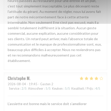
heures passées au restaurant pour une entrée et un plat,
c’est tout simplement inacceptable. Le plus décevant reste
l’attitude du gérant. Au moment de régler, nous lui avons fait
part de notre mécontentement face à cette attente
interminable. Non seulement il ne s’est pas excusé, mais il a
semblé totalement indifférent à la situation. Aucun geste
commercial, aucune explication, aucune considération pour
ses clients. Un retard peut arriver, mais l’absence totale de
communication et le manque de professionnalisme sont, eux,
beaucoup plus difficiles à accepter. Nous ne reviendrons pas
et ne recommandons malheureusement pas cet
établissement.
Christophe
M
2026-08-04
- 19:45 - Gasten 2
Service
:
2
/5
Atmosfeer
:
5
/5
Keuken
:
5
/5
Kwaliteit / Prijs
:
4
/5
L’assiette est bonne mais le service doit s’ameliorer