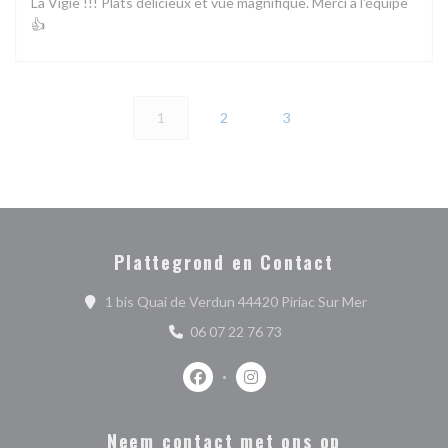
La Vigie !!! Plats délicieux et vue magnifique. Merci à l'équipe
👍
1
2
3
Plattegrond en Contact
((opent in ee
1 bis Quai de Verdun 44420 Piriac Sur Mer
06 07 22 76 73
Facebook ((opent in een nieuw venste
Instagram ((opent in een nieu
Neem contact met ons op