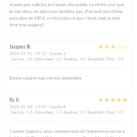
m'aviez pas sollicité, je n'aurais rien publié. La vérité c'est que
je suis déçu, les plats pas terribles, pas ;d'acceuil, pas d'âme,
pour plus de 100 €, ce n'est plus ce que c'était, mais je dois
être trop exigent?
Jacques
M
2026-07-31
- 19:15 - Gasten 2
Service
:
1
/5
Atmosfeer
:
3
/5
Keuken
:
4
/5
Kwaliteit / Prijs
:
3
/5
Bonne cuisine mais service déplorable
Rc
O
2026-07-30
- 12:45 - Gasten 8
Service
:
5
/5
Atmosfeer
:
5
/5
Keuken
:
5
/5
Kwaliteit / Prijs
:
5
/5
Comme toujours, nous sommes ravis de l'expérience vécue à