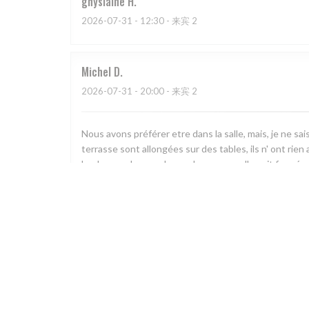
ghyslaine
H
2026-07-31
- 12:30 - 来宾 2
Michel
D
2026-07-31
- 20:00 - 来宾 2
Nous avons préférer etre dans la salle, mais, je ne sai
terrasse sont allongées sur des tables, ils n' ont rien
kool, nous devons demander pour quelle soit fermée. 
semble mesquine, mais elle se révèle à la hauteur. Le t
pas appétissant, mais se trouve au gout de mon épou
des poissons, à la limite de la fraicheur. Je suis deçu 
ratée. Le rosé de provence tres bien et tres frais. Voila
suis déçu, les plats pas terribles, pas ;d'acceuil, pas 
exigent?
Jacques
M