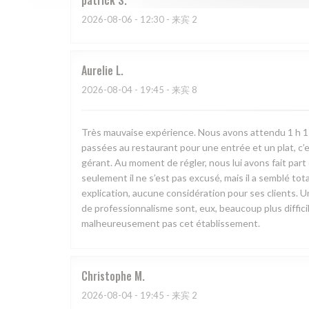
2026-08-06
- 12:30 - 来宾 2
Aurelie
L
2026-08-04
- 19:45 - 来宾 8
Très mauvaise expérience. Nous avons attendu 1 h 15 e
passées au restaurant pour une entrée et un plat, c’
gérant. Au moment de régler, nous lui avons fait pa
seulement il ne s’est pas excusé, mais il a semblé to
explication, aucune considération pour ses clients. U
de professionnalisme sont, eux, beaucoup plus diffi
malheureusement pas cet établissement.
Christophe
M
2026-08-04
- 19:45 - 来宾 2