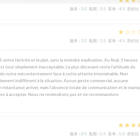
服务
:
3
/5
氛围
:
3
/5
菜单
:
4
/5
质价比
服务
:
1
/5
氛围
:
1
/5
菜单
:
4
/5
质价比
ntre l’entrée et le plat, sans la moindre explication. Au final, 3 heures
est tout simplement inacceptable. Le plus décevant reste l’attitude du
rt de notre mécontentement face à cette attente interminable. Non
talement indifférent à la situation. Aucun geste commercial, aucune
n retard peut arriver, mais l’absence totale de communication et le manq
ciles à accepter. Nous ne reviendrons pas et ne recommandons
服务
:
2
/5
氛围
:
5
/5
菜单
:
5
/5
质价比