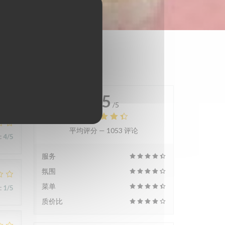
4.5
/5
平均评分 —
1053 评论
:
4
/5
服务
氛围
菜单
:
1
/5
质价比