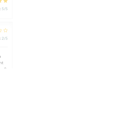
:
5
/5
:
2
/5
a
ent
r 2,
air
 un
ou
e je
p