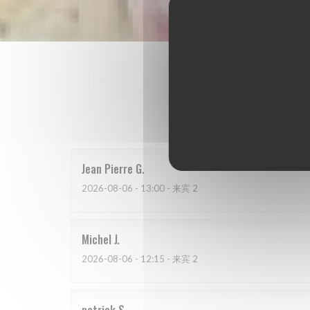
我
Jean Pierre
G
2026-08-06
- 13:00 - 来宾 2
Michel
J
2026-08-06
- 12:15 - 来宾 2
patrick
S