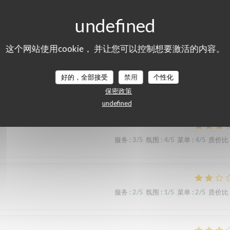
这个网站使用cookie， 并让您可以控制想要激活的内容。
们的顾客评分
好的，全部接受
禁用
个性化
保密政策
undefined
服务
:
3
/5
氛围
:
4
/5
菜单
:
4
/5
质价比
服务
:
2
/5
氛围
:
1
/5
菜单
:
2
/5
质价比