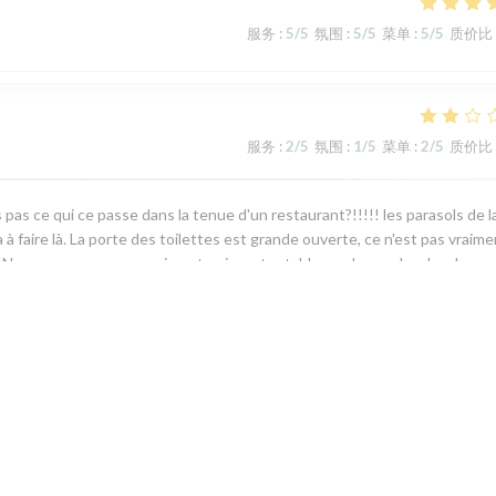
服务
:
5
/5
氛围
:
5
/5
菜单
:
5
/5
质价比
服务
:
2
/5
氛围
:
1
/5
菜单
:
2
/5
质价比
s pas ce qui ce passe dans la tenue d'un restaurant?!!!!! les parasols de l
 a à faire là. La porte des toilettes est grande ouverte, ce n'est pas vraim
Nous ne savons pas vraiment qui a notre table en charge; La planche pou
artare de poisson, de ma femme, n'est vraiment pas mis en valeur; il n' a l'
se. Ma choucroute de la mer est tres copieuse, ce pendant je suspecte
par la sauce qui fait tout le charme de ce plat, elle me semble industrielle 
, si vous ne m'aviez pas sollicité, je n'aurais rien publié. La vérité c'est qu
d'âme, pour plus de 100 €, ce n'est plus ce que c'était, mais je dois être tro