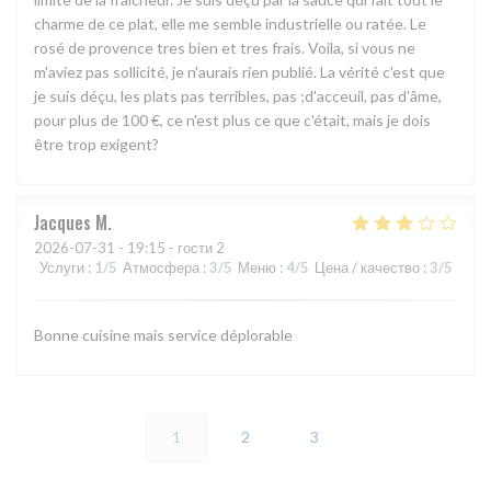
charme de ce plat, elle me semble industrielle ou ratée. Le
rosé de provence tres bien et tres frais. Voila, si vous ne
m'aviez pas sollicité, je n'aurais rien publié. La vérité c'est que
je suis déçu, les plats pas terribles, pas ;d'acceuil, pas d'âme,
pour plus de 100 €, ce n'est plus ce que c'était, mais je dois
être trop exigent?
Jacques
M
2026-07-31
- 19:15 - гости 2
Услуги
:
1
/5
Атмосфера
:
3
/5
Меню
:
4
/5
Цена / качество
:
3
/5
Bonne cuisine mais service déplorable
1
2
3