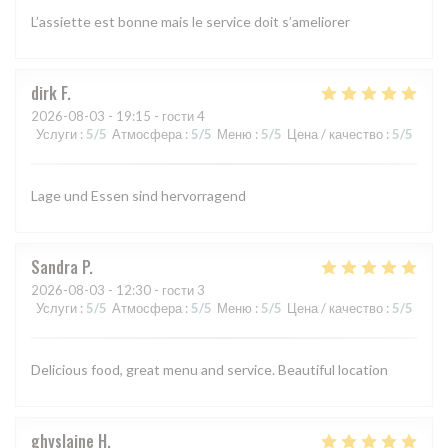
L’assiette est bonne mais le service doit s’ameliorer
dirk
F
2026-08-03
- 19:15 - гости 4
Услуги
:
5
/5
Атмосфера
:
5
/5
Меню
:
5
/5
Цена / качество
:
5
/5
Lage und Essen sind hervorragend
Sandra
P
2026-08-03
- 12:30 - гости 3
Услуги
:
5
/5
Атмосфера
:
5
/5
Меню
:
5
/5
Цена / качество
:
5
/5
Delicious food, great menu and service. Beautiful location
ghyslaine
H