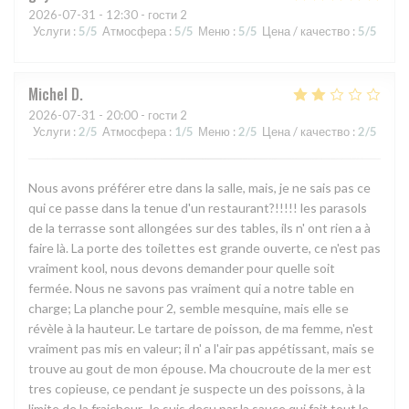
2026-07-31
- 12:30 - гости 2
Услуги
:
5
/5
Атмосфера
:
5
/5
Меню
:
5
/5
Цена / качество
:
5
/5
Michel
D
2026-07-31
- 20:00 - гости 2
Услуги
:
2
/5
Атмосфера
:
1
/5
Меню
:
2
/5
Цена / качество
:
2
/5
Nous avons préférer etre dans la salle, mais, je ne sais pas ce
qui ce passe dans la tenue d'un restaurant?!!!!! les parasols
de la terrasse sont allongées sur des tables, ils n' ont rien a à
faire là. La porte des toilettes est grande ouverte, ce n'est pas
vraiment kool, nous devons demander pour quelle soit
fermée. Nous ne savons pas vraiment qui a notre table en
charge; La planche pour 2, semble mesquine, mais elle se
révèle à la hauteur. Le tartare de poisson, de ma femme, n'est
vraiment pas mis en valeur; il n' a l'air pas appétissant, mais se
trouve au gout de mon épouse. Ma choucroute de la mer est
tres copieuse, ce pendant je suspecte un des poissons, à la
limite de la fraicheur. Je suis deçu par la sauce qui fait tout le