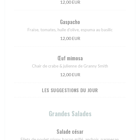
12,00 EUR
Gaspacho
Fraise, tomates, huile d’olive, espuma au basilic
12,00 EUR
Œuf mimosa
Chair de crabe & julienne de Granny Smith
12,00 EUR
LES SUGGESTIONS DU JOUR
Grandes Salades
Salade césar
Filets de poulet crispy, bacon grillé, anchois, parmesan,