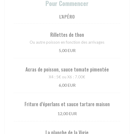
Pour Commencer
L'APÉRO
Rillettes de thon
Ou autre poisson en fonction des arrivages
5,00 EUR
Acras de poisson, sauce tomate pimentée
X4 : 5€ ou X6 : 7.00€
6,00 EUR
Friture d’éperlans et sauce tartare maison
12,00 EUR
La planche de la Vigie