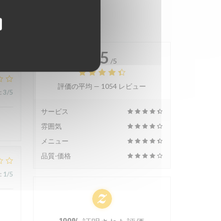
4.5
/5
評価の平均 —
1054 レビュー
:
3
/5
サービス
雰囲気
メニュー
品質-価格
:
1
/5