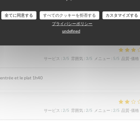
全てに同意する
すべてのクッキーを拒否する
カスタマイズする
顧客の評価
プライバシーポリシー
undefined
サービス
:
3
/5
雰囲気
:
3
/5
メニュー
:
5
/5
品質-価格
entrée et le plat 1h40
サービス
:
2
/5
雰囲気
:
2
/5
メニュー
:
2
/5
品質-価格