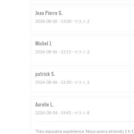
Jean Pierre
G
2026-08-06
- 13:00 - ゲスト 2
Michel
J
2026-08-06
- 12:15 - ゲスト 2
patrick
S
2026-08-06
- 12:30 - ゲスト 2
Aurelie
L
2026-08-04
- 19:45 - ゲスト 8
Très mauvaise expérience. Nous avons attendu 1 h 15 e