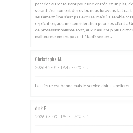
passées au restaurant pour une entrée et un plat, c’
gérant. Au moment de régler, nous lui avons fait pa
seulement il ne s’est pas excusé, mais il a semblé to
explication, aucune considération pour ses clients. U
de professionnalisme sont, eux, beaucoup plus diffi
malheureusement pas cet établissement.
Christophe
M
2026-08-04
- 19:45 - ゲスト 2
L’assiette est bonne mais le service doit s’ameliorer
dirk
F
2026-08-03
- 19:15 - ゲスト 4