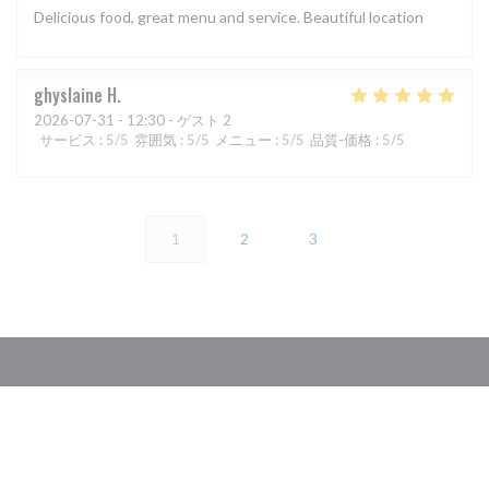
Delicious food, great menu and service. Beautiful location
ghyslaine
H
2026-07-31
- 12:30 - ゲスト 2
サービス
:
5
/5
雰囲気
:
5
/5
メニュー
:
5
/5
品質-価格
:
5
/5
1
2
3
アクセス/お問い合わせ
((新しいウィ
1 bis Quai de Verdun 44420 Piriac Sur Mer
06 07 22 76 73