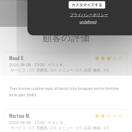
カスタマイズする
プライバシーポリシー
undefined
顧客の評価
Maud
O
2026-08-08
- 13:00 - ゲスト 6
サービス
:
3
/5
雰囲気
:
3
/5
メニュー
:
5
/5
品質-価格
:
3
/5
Tres bonne cuisine mais attente très longues entre l'entrée
et le plat 1h40
Martine
M
2026-08-08
- 13:00 - ゲスト 4
サービス
:
2
/5
雰囲気
:
2
/5
メニュー
:
2
/5
品質-価格
:
1
/5