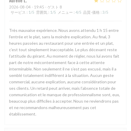
Aurelie
L
2026-08-04
- 19:45 - ゲスト 8
サービス
:
1
/5
雰囲気
:
1
/5
メニュー
:
4
/5
品質-価格
:
3
/5
Très mauvaise expérience. Nous avons attendu 1 h 15 entre
l’entrée et le plat, sans la moindre explication. Au final, 3
heures passées au restaurant pour une entrée et un plat,
c’est tout simplement inacceptable. Le plus décevant reste
l’attitude du gérant. Au moment de régler, nous lui avons fait
part de notre mécontentement face à cette attente
interminable. Non seulement il ne s’est pas excusé, mais il a
semblé totalement indifférent à la situation. Aucun geste
commercial, aucune explication, aucune considération pour
ses clients. Un retard peut arriver, mais l’absence totale de
communication et le manque de professionnalisme sont, eux,
beaucoup plus difficiles à accepter. Nous ne reviendrons pas
et ne recommandons malheureusement pas cet
établissement.