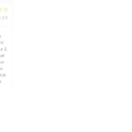
:
2
/5
a
ent
r 2,
air
 un
ou
e je
p
:
3
/5