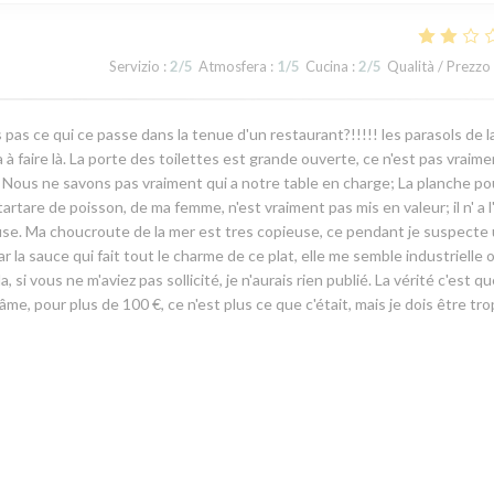
Servizio
:
2
/5
Atmosfera
:
1
/5
Cucina
:
2
/5
Qualità / Prezzo
s pas ce qui ce passe dans la tenue d'un restaurant?!!!!! les parasols de l
 a à faire là. La porte des toilettes est grande ouverte, ce n'est pas vraim
Nous ne savons pas vraiment qui a notre table en charge; La planche pou
artare de poisson, de ma femme, n'est vraiment pas mis en valeur; il n' a l'
se. Ma choucroute de la mer est tres copieuse, ce pendant je suspecte
par la sauce qui fait tout le charme de ce plat, elle me semble industrielle 
, si vous ne m'aviez pas sollicité, je n'aurais rien publié. La vérité c'est qu
d'âme, pour plus de 100 €, ce n'est plus ce que c'était, mais je dois être tro
Servizio
:
1
/5
Atmosfera
:
3
/5
Cucina
:
4
/5
Qualità / Prezzo