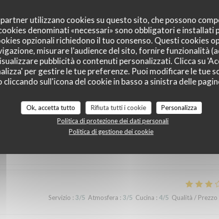
oi partner utilizzano cookies su questo sito, che possono comp
I cookies denominati «necessari» sono obbligatori e installati
cookies opzionali richiedono il tuo consenso. Questi cookies o
vigazione, misurare l'audience del sito, fornire funzionalità (
sualizzare pubblicità o contenuti personalizzati. Clicca su 'Acc
alizza' per gestire le tue preferenze. Puoi modificare le tue sc
liccando sull'icona del cookie in basso a sinistra delle pagine
i dei nostri clienti
Ok, accetta tutto
Rifiuta tutti i cookie
Personalizza
Politica di protezione dei dati personali
Politica di gestione dei cookie
Servizio
:
2
/5
Atmosfera
:
1
/5
Cucina
:
2
/5
Qualità / Prezzo
Servizio
:
3
/5
Atmosfera
:
3
/5
Cucina
:
4
/5
Qualità / Prezzo