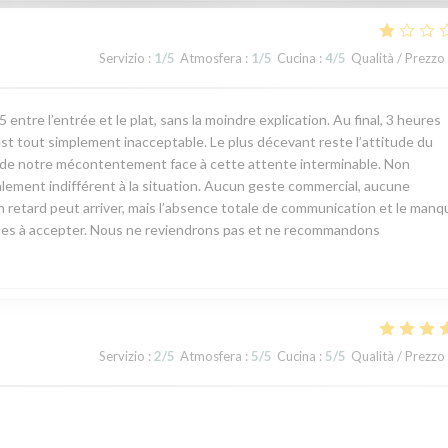
Servizio
:
1
/5
Atmosfera
:
1
/5
Cucina
:
4
/5
Qualità / Prezzo
ntre l’entrée et le plat, sans la moindre explication. Au final, 3 heures
est tout simplement inacceptable. Le plus décevant reste l’attitude du
rt de notre mécontentement face à cette attente interminable. Non
talement indifférent à la situation. Aucun geste commercial, aucune
n retard peut arriver, mais l’absence totale de communication et le manq
ciles à accepter. Nous ne reviendrons pas et ne recommandons
Servizio
:
2
/5
Atmosfera
:
5
/5
Cucina
:
5
/5
Qualità / Prezzo