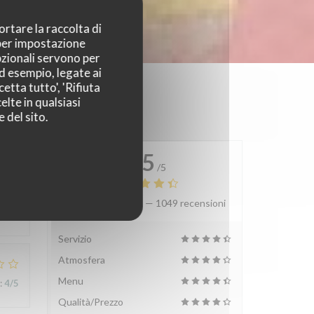
ortare la raccolta di
 per impostazione
pzionali servono per
ad esempio, legate ai
etta tutto', 'Rifiuta
elte in qualsiasi
 del sito.
4.5
/5
Valutazione media —
1049 recensioni
:
1
/5
Servizio
Atmosfera
Menu
:
4
/5
Qualità/Prezzo