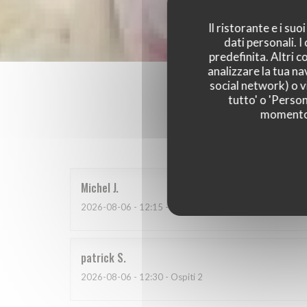
Il ristorante e i su
dati personali. 
predefinita. Altri 
analizzare la tua na
social network) o vi
tutto' o 'Person
momento c
I parer
Michel
J
2026-08-06
- 12:15 - Ospiti 2
patrick
S
2026-08-06
- 12:30 - Ospiti 2