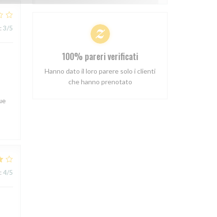
:
3
/5
100% pareri verificati
Hanno dato il loro parere solo i clienti
che hanno prenotato
ue
:
4
/5