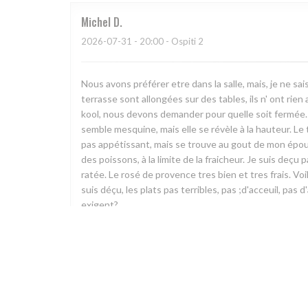
Michel
D
2026-07-31
- 20:00 - Ospiti 2
Nous avons préférer etre dans la salle, mais, je ne sai
terrasse sont allongées sur des tables, ils n' ont rien
kool, nous devons demander pour quelle soit fermée. 
semble mesquine, mais elle se révèle à la hauteur. Le t
pas appétissant, mais se trouve au gout de mon épou
des poissons, à la limite de la fraicheur. Je suis deçu 
ratée. Le rosé de provence tres bien et tres frais. Voila
suis déçu, les plats pas terribles, pas ;d'acceuil, pas 
exigent?
Jacques
M
2026-07-31
- 19:15 - Ospiti 2