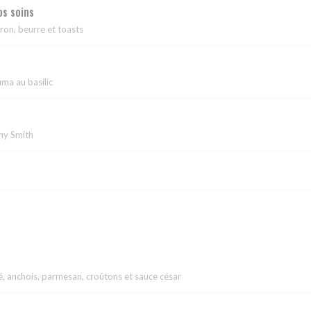
s soins
tron, beurre et toasts
uma au basilic
nny Smith
llé, anchois, parmesan, croûtons et sauce césar