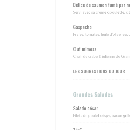
Délice de saumon fumé par no
Servi avec sa crème ciboulette, ci
Gaspacho
Fraise, tomates, huile d’olive, esp
Œuf mimosa
Chair de crabe & julienne de Gra
LES SUGGESTIONS DU JOUR
Grandes Salades
Salade césar
Filets de poulet crispy, bacon gri