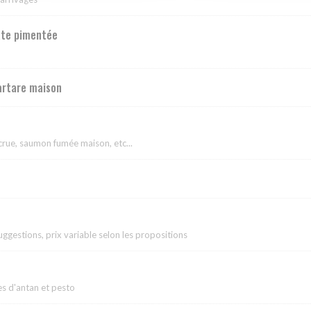
ate pimentée
tartare maison
crue, saumon fumée maison, etc...
uggestions, prix variable selon les propositions
es d'antan et pesto