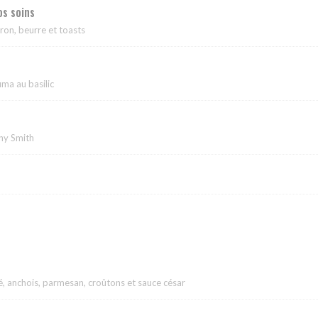
s soins
tron, beurre et toasts
uma au basilic
nny Smith
llé, anchois, parmesan, croûtons et sauce césar