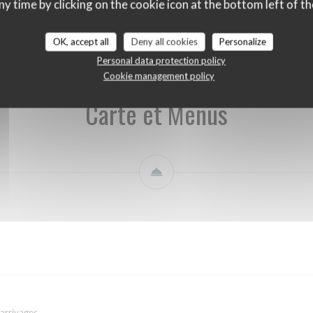
ny time by clicking on the cookie icon at the bottom left of th
Carte et Menus
Carte des Boissons
Notre sélection de vins
OK, accept all
Deny all cookies
Personalize
Personal data protection policy
Cookie management policy
Carte et Menus
 arrivages