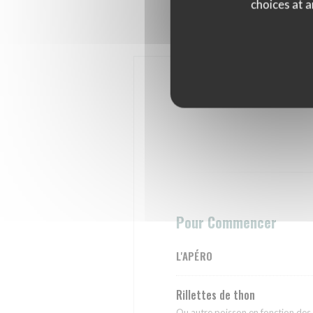
choices at a
Pour Commencer
L'APÉRO
Rillettes de thon
Ou autre poisson en fonction des