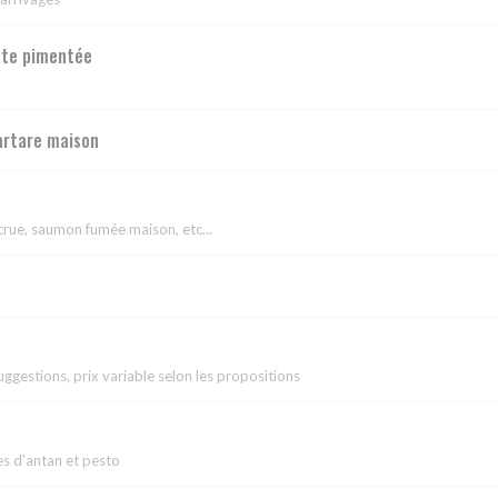
ate pimentée
tartare maison
crue, saumon fumée maison, etc...
uggestions, prix variable selon les propositions
es d'antan et pesto