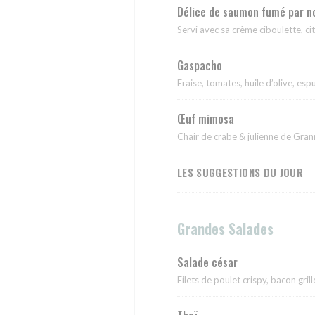
Délice de saumon fumé par no
Servi avec sa crème ciboulette, ci
Gaspacho
Fraise, tomates, huile d’olive, esp
Œuf mimosa
Chair de crabe & julienne de Gra
LES SUGGESTIONS DU JOUR
Grandes Salades
Salade césar
Filets de poulet crispy, bacon gri