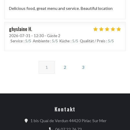
Delicious food, great menu and service. Beautiful location
ghyslaine
H
2026-07-31
- 12:30 - Gäste 2
Service
:
5
/5
Ambiente
:
5
/5
Küche
:
5
/5
Qualität / Preis
:
5
/5
1
2
3
Kontakt
((öffnet ein 
1 bis Quai de Verdun 44420 Piriac Sur Mer
06 07 22 76 73