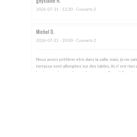
ghyslaine
H
2026-07-31
- 12:30 - Couverts 2
Michel
D
2026-07-31
- 20:00 - Couverts 2
Nous avons préférer etre dans la salle, mais, je ne sai
terrasse sont allongées sur des tables, ils n' ont rien
kool, nous devons demander pour quelle soit fermée. 
semble mesquine, mais elle se révèle à la hauteur. Le t
pas appétissant, mais se trouve au gout de mon épou
des poissons, à la limite de la fraicheur. Je suis deçu 
ratée. Le rosé de provence tres bien et tres frais. Voila
suis déçu, les plats pas terribles, pas ;d'acceuil, pas 
exigent?
Jacques
M