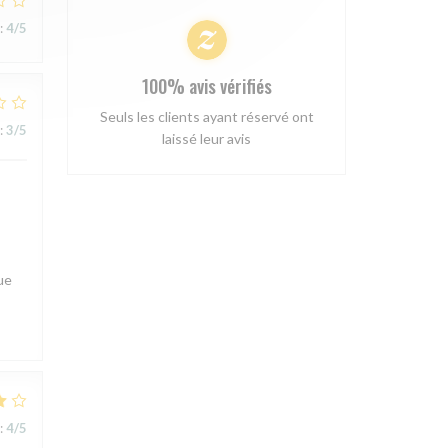
:
4
/5
100% avis vérifiés
Seuls les clients ayant réservé ont
:
3
/5
laissé leur avis
ue
:
4
/5