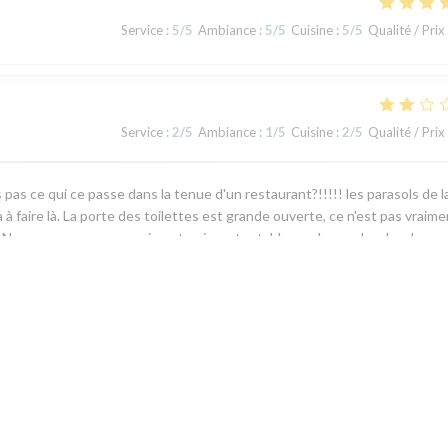
Service
:
5
/5
Ambiance
:
5
/5
Cuisine
:
5
/5
Qualité / Prix
Service
:
2
/5
Ambiance
:
1
/5
Cuisine
:
2
/5
Qualité / Prix
s pas ce qui ce passe dans la tenue d'un restaurant?!!!!! les parasols de l
 a à faire là. La porte des toilettes est grande ouverte, ce n'est pas vraim
Nous ne savons pas vraiment qui a notre table en charge; La planche pou
artare de poisson, de ma femme, n'est vraiment pas mis en valeur; il n' a l'
se. Ma choucroute de la mer est tres copieuse, ce pendant je suspecte
par la sauce qui fait tout le charme de ce plat, elle me semble industrielle 
, si vous ne m'aviez pas sollicité, je n'aurais rien publié. La vérité c'est qu
d'âme, pour plus de 100 €, ce n'est plus ce que c'était, mais je dois être tro