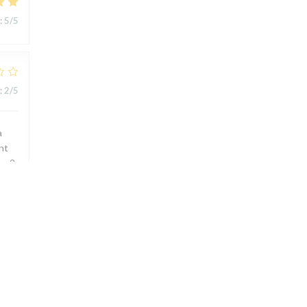
:
5
/5
:
2
/5
a
ent
r 2,
air
 un
ou
e je
p