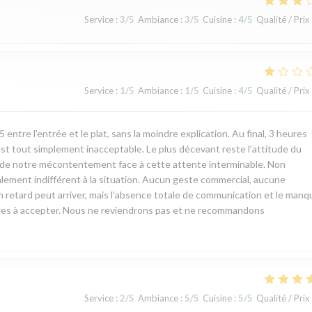
Service
:
3
/5
Ambiance
:
3
/5
Cuisine
:
4
/5
Qualité / Prix
Service
:
1
/5
Ambiance
:
1
/5
Cuisine
:
4
/5
Qualité / Prix
ntre l’entrée et le plat, sans la moindre explication. Au final, 3 heures
est tout simplement inacceptable. Le plus décevant reste l’attitude du
rt de notre mécontentement face à cette attente interminable. Non
talement indifférent à la situation. Aucun geste commercial, aucune
n retard peut arriver, mais l’absence totale de communication et le manq
ciles à accepter. Nous ne reviendrons pas et ne recommandons
Service
:
2
/5
Ambiance
:
5
/5
Cuisine
:
5
/5
Qualité / Prix