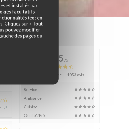
es et installés par
okies facultatifs
ctionnalités (ex : en
s. Cliquez sur « Tout
ous pouvez modifier
 gauche des pages du
4.5
/5
Note moyenne —
1053 avis
:
4
/5
Service
Ambiance
Cuisine
:
1
/5
Qualité/Prix