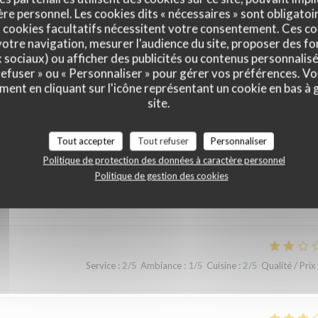
e personnel. Les cookies dits « nécessaires » sont obligatoir
 cookies facultatifs nécessitent votre consentement. Ces co
otre navigation, mesurer l'audience du site, proposer des fon
x sociaux) ou afficher des publicités ou contenus personnalisé
 refuser » ou « Personnaliser » pour gérer vos préférences. V
ment en cliquant sur l'icône représentant un cookie en bas à
site.
vis de nos clients
Tout accepter
Tout refuser
Personnaliser
Politique de protection des données à caractère personnel
Politique de gestion des cookies
Service
:
3
/5
Ambiance
:
4
/5
Cuisine
:
4
/5
Qualité / Prix
Service
:
2
/5
Ambiance
:
1
/5
Cuisine
:
2
/5
Qualité / Prix