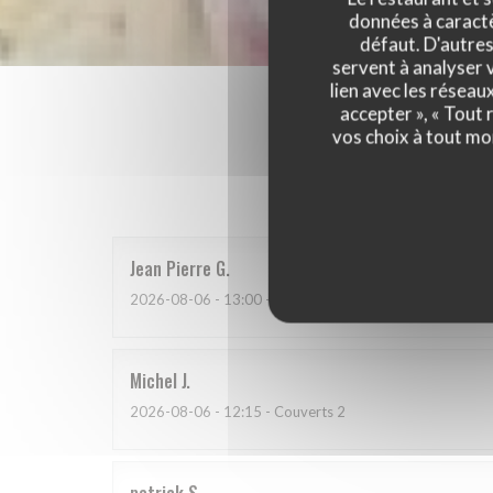
données à caractèr
défaut. D'autres
servent à analyser v
lien avec les réseau
accepter », « Tout
vos choix à tout mo
Les a
Jean Pierre
G
2026-08-06
- 13:00 - Couverts 2
Michel
J
2026-08-06
- 12:15 - Couverts 2
patrick
S