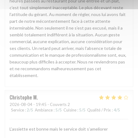
heures passées au restaurant pour une entrée et un plat,
c’est tout simplement inacceptable. Le plus décevant reste
l’attitude du gérant. Au moment de régler, nous lui avons fait
part de notre mécontentement face à cette attente
interminable. Non seulement il ne s’est pas excusé, mais il a
semblé totalement indifférent à la situation. Aucun geste
commercial, aucune explication, aucune considération pour
ses clients. Un retard peut arriver, mais l’absence totale de
communication et le manque de professionnalisme sont, eux,
beaucoup plus difficiles à accepter. Nous ne reviendrons pas
et ne recommandons malheureusement pas cet
établissement.
Christophe
M
2026-08-04
- 19:45 - Couverts 2
Service
:
2
/5
Ambiance
:
5
/5
Cuisine
:
5
/5
Qualité / Prix
:
4
/5
L’assiette est bonne mais le service doit s’ameliorer