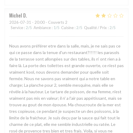
Michel
D
2026-07-31
- 20:00 - Couverts 2
Service
:
2
/5
Ambiance
:
1
/5
Cuisine
:
2
/5
Qualité / Prix
:
2
/5
Nous avons préférer etre dans la salle, mais, je ne sais pas ce
qui ce passe dans la tenue d'un restaurant?!!!!! les parasols
de la terrasse sont allongées sur des tables, ils n' ont rien a à
faire là. La porte des toilettes est grande ouverte, ce n'est pas
vraiment kool, nous devons demander pour quelle soit
fermée. Nous ne savons pas vraiment qui a notre table en
charge; La planche pour 2, semble mesquine, mais elle se
révèle à la hauteur. Le tartare de poisson, de ma femme, n'est
vraiment pas mis en valeur; il n' a l'air pas appétissant, mais se
trouve au gout de mon épouse. Ma choucroute de la mer est
tres copieuse, ce pendant je suspecte un des poissons, à la
limite de la fraicheur. Je suis deçu par la sauce qui fait tout le
charme de ce plat, elle me semble industrielle ou ratée. Le
rosé de provence tres bien et tres frais. Voila, si vous ne