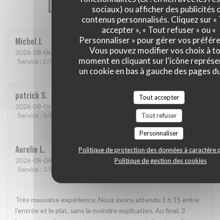
Les avis de nos clients
sociaux) ou afficher des publicités 
contenus personnalisés. Cliquez sur «
accepter », « Tout refuser » ou «
Personnaliser » pour gérer vos préfér
Michel
J
Vous pouvez modifier vos choix à t
2026-08-06
- 12:15 - Couverts 2
moment en cliquant sur l'icône représ
Service
:
2
/5
Ambiance
:
1
/5
Cuisine
:
2
/5
Qualité / Prix
:
1
/5
un cookie en bas à gauche des pages du
patrick
S
Tout accepter
2026-08-06
- 12:30 - Couverts 2
Tout refuser
Service
:
3
/5
Ambiance
:
3
/5
Cuisine
:
4
/5
Qualité / Prix
:
4
/5
Personnaliser
Aurelie
L
Politique de protection des données à caractère 
Politique de gestion des cookies
2026-08-04
- 19:45 - Couverts 8
Service
:
1
/5
Ambiance
:
1
/5
Cuisine
:
4
/5
Qualité / Prix
:
3
/5
Très mauvaise expérience. Nous avons attendu 1 h 15 entre
l’entrée et le plat, sans la moindre explication. Au final, 3